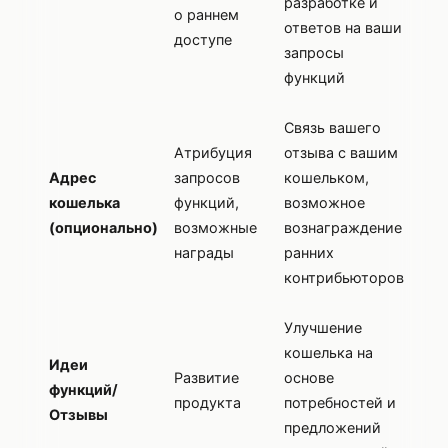
разработке и
о раннем
ответов на ваши
доступе
запросы
функций
Связь вашего
Атрибуция
отзыва с вашим
Адрес
запросов
кошельком,
кошелька
функций,
возможное
(опционально)
возможные
вознаграждение
награды
ранних
контрибьюторов
Улучшение
кошелька на
Идеи
Развитие
основе
функций/
продукта
потребностей и
Отзывы
предложений